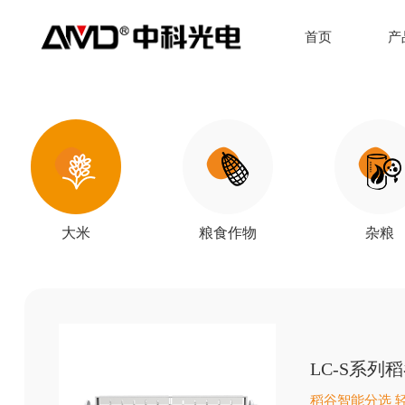
首页
产
大米
粮食作物
杂粮
LC-S系列
稻谷